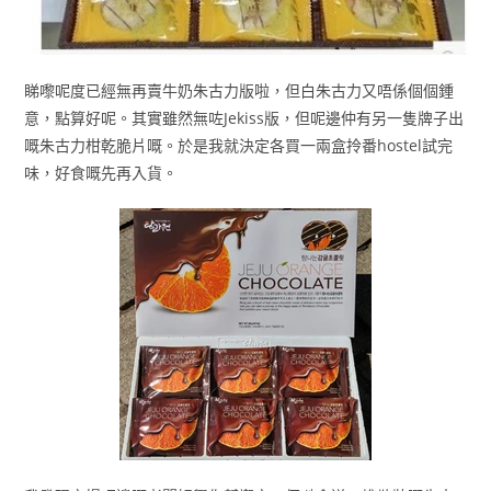
睇嚟呢度已經無再賣牛奶朱古力版啦，但白朱古力又唔係個個鍾
意，點算好呢。其實雖然無咗Jekiss版，但呢邊仲有另一隻牌子出
嘅朱古力柑乾脆片嘅。於是我就決定各買一兩盒拎番hostel試完
味，好食嘅先再入貨。