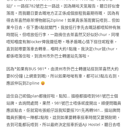
站)”。一路搭782號巴士一路諗，因為睇咗天氣報告，聽日好似會
落雨。而我聽日要去嘅地方正正係成個旅程我最期待嘅， 因為有
得去茶喜然綠茶博物館玩Zipline！如果真係落雨實玩唔到… 但如
果今日去，佢下晝6點就關門，我放低行李先去嘅話都唔知仲有無
時間玩。但唔放低行李，一路揹住去茶喜然又好似好chur，同埋
唔知嗰度有無locker俾我擺低嘢。喺矛盾嘅心情下搭住呢程車，
直到就嚟要落車去轉車… 嗰時大約1點幾，我決定chur就chur，
都係唔落住啦，到濟州市外巴士轉運站先落啦。
因為*如果有BUS 981*，由濟州市外巴士轉運站搭到茶喜然大約
要80分鐘 (上網查到嘅)，所以如果咁啱有車，都可以3點左右到，
應該仲玩到Zipline
諗住自己呢個plan都幾好啦，點知… 搵極都搵唔到981號巴士個
站牌。去詢問處問，果然，981號巴士唔係呢度開出。順便問職員
應該點去，佢就寫咗張紙仔話我知要搭701先再轉981… 搵站牌問
職員折騰咗一陣都2點啦，諗到如果要轉車搭車時間又要預耐啲，
去到可能都玩唔到，所以最終決定搭車折返Aji Hostel，聽日去唔