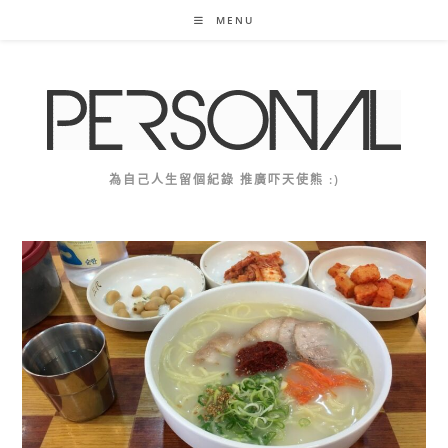
Skip
MENU
to
content
為自己人生留個紀錄 推廣吓天使熊 :)