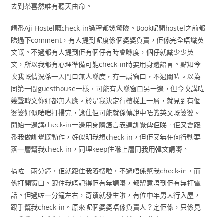
去到茶喜然唯有聽天由命。
講番Aji Hostel嘅check-in過程都幾驚險。Book呢間hostel之前都
睇過下comment，有人提到呢度係個婆婆負責，佢係完全唔識英
文嘅。不過都有人提到佢有個仔有時會喺度，個仔就識少少英
文，所以我都有心理準備可能check-in時要用身體語言。點知今
次我嘅情況係一入門口無人喺度，有一扇窗口，不過關咗。以為
同第一間guesthouse一樣，可能有人喺窗口另一邊，但今次講咗
幾聲韓文你好都無人應。於是我決定行樓梯上一層，就見到有個
婆婆好似啱啱打掃完，諗住佢可能就係傳說中唔識英文嘅婆婆。
開始一邊講check-in一邊用身體語言表達訓覺俾佢睇，佢又會跟
番我做訓覺嘅動作，好似明我想check-in，但佢又無任何行動要
落一層幫我check-in，同埋keep住喺上層同我用韓文講嘢。
搞咗一兩分鐘，佢就跟住我落樓啦，不過唔係幫我check-in，而
係打開窗口。跟住我唔記得佢有無講嘢，都留意唔到佢有無打電
話。但過咗一分鐘左右，奇蹟就發生啦，有位中年男人行入屋，
跟手幫我check-in。原來呢個婆婆唔係負責人？定佢係，只係見