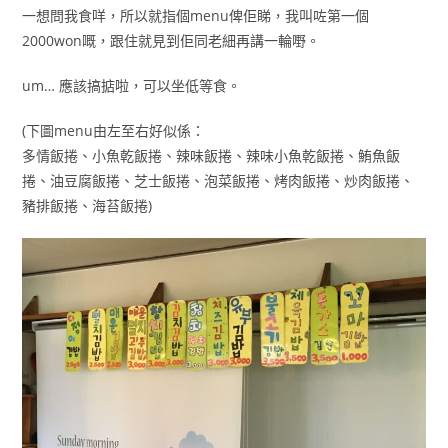
一想問我食咩，所以就指個menu俾佢睇，我叫咗第一個
2000won嘅，跟住就見到佢同老細再講一輪嘢。
um… 應該搞掂啦，可以坐低等食。
(下圖menu由左至右好似係：
多情飯捲、小魚乾飯捲、辣味飯捲、辣味小魚乾飯捲、鮪魚飯
捲、油豆腐飯捲、芝士飯捲、泡菜飯捲、烤肉飯捲、炒肉飯捲、
豬排飯捲、海苔飯捲)