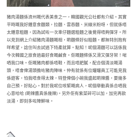
豬肉湯麵係濟州嘅代表美食之一，韓國觀光公社都有介紹。其實
平時嘅我好鍾意食麵類，拉麵、雲吞麵、米線米粉呀，但就係唔
太鍾意粗麵，因為試咗一次車仔麵選粗麵之後覺得唔夠彈牙。所
以見到網上介紹豬肉湯麵嘅相，啲麵條好似粗麵，都無特別抱有
咩希望，諗住叫去試過下特產就算。點知！呢個湯麵可以話係我
今次韓國之旅食過最好食嘅鹹食。佢嘅麵條係又滑又彈牙架！啱
哂我口味。佢嘅豬肉都係唔鞋，而且唔肥膩，配合個清淡嘅湯
頭，唔會俾湯頭擔咗豬肉陣味。仲有就係有位嬸嬸員工可能見我
係遊客，怕我唔食得太辣，特登俾個小碗我盛起啲辣醬，要幾多
自己預，好貼心。對於我呢位咳緊嘅病人，呢個舉動真係合哂我
心意哈哈 (啲辣醬真係幾辣)。另外佢有紫菜碎可以加，加完再飲
淡湯，即刻多咗陣鮮味。