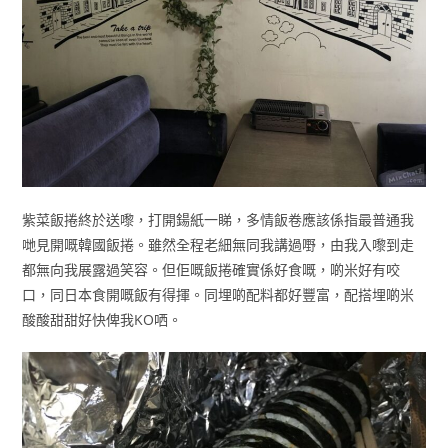
紫菜飯捲終於送嚟，打開鍚紙一睇，多情飯卷應該係指最普通我
哋見開嘅韓國飯捲。雖然全程老細無同我講過嘢，由我入嚟到走
都無向我展露過笑容。但佢嘅飯捲確實係好食嘅，啲米好有咬
口，同日本食開嘅飯有得揮。同埋啲配料都好豐富，配搭埋啲米
酸酸甜甜好快俾我KO哂。