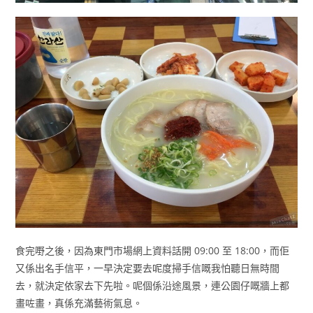
食完嘢之後，因為東門市場網上資料話開 09:00 至 18:00，而佢
又係出名手信平，一早決定要去呢度掃手信嘅我怕聽日無時間
去，就決定依家去下先啦。呢個係沿途風景，連公園仔嘅牆上都
畫咗畫，真係充滿藝術氣息。