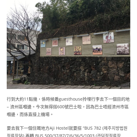
行到大約11點幾，係時候番guesthouse拎埋行李去下一個目的地
– 濟州區嗰邊。今次無得搭600號巴士啦，因為巴士唔經濟州市區
嗰邊，而係直接上機場。
要去我下一個住嘅地方Aji Hostel就要搭 “BUS 782 (제주지방법원
정류장站) 再轉 BUS 500/37/87/7/6/36/5/1003 (관덕정정류장