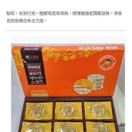
點知，去到行完一圈都唔見有呢款，問埋幾個老闆都話無，淨係
見到佢嘅白朱古力版。