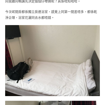
同我雞同鴨講先決定搵個仔嚟搞呢？真係唔知啦哈。
今次呢間房都係獨立房連浴室，感覺上同第一間差唔多，都係乾
淨企理，浴室花灑同去水都唔錯。