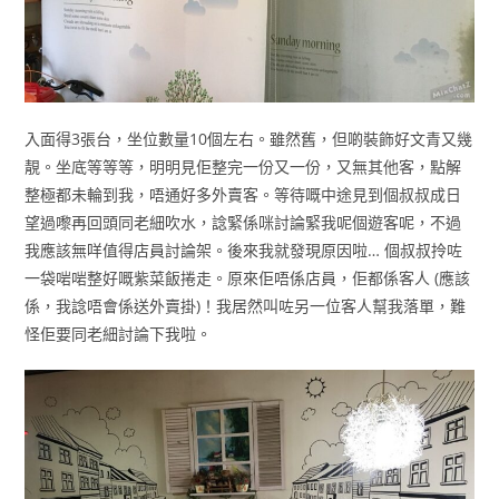
入面得3張台，坐位數量10個左右。雖然舊，但啲裝飾好文青又幾
靚。坐底等等等，明明見佢整完一份又一份，又無其他客，點解
整極都未輪到我，唔通好多外賣客。等待嘅中途見到個叔叔成日
望過嚟再回頭同老細吹水，諗緊係咪討論緊我呢個遊客呢，不過
我應該無咩值得店員討論架。後來我就發現原因啦… 個叔叔拎咗
一袋啱啱整好嘅紫菜飯捲走。原來佢唔係店員，佢都係客人 (應該
係，我諗唔會係送外賣掛)！我居然叫咗另一位客人幫我落單，難
怪佢要同老細討論下我啦。