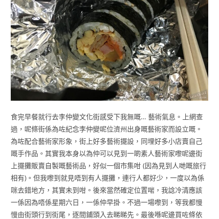
食完早餐就行去李仲變文化街感受下我無嘅… 藝術氣息。上網查
過，呢條街係為咗紀念李仲變呢位濟州出身嘅藝術家而設立嘅。
為咗配合藝術家形象，街上好多藝術擺設，同埋好多小店賣自己
嘅手作品。其實我本身以為仲可以見到一啲素人藝術家嚟呢邊街
上擺攤販賣自製嘅藝術品，好似一個市集咁 (因為見到人哋嘅旅行
相有)。但我嚟到就見唔到有人擺攤，連行人都好少，一度以為係
咪去錯地方，其實未到咁。後來當然確定位置啱，我諗冷清應該
一係因為唔係星期六日，一係仲早掛。不過一場嚟到，等我都慢
慢由街頭行到街尾，逐間鋪頭入去睇睇先。最後喺呢邊買咗條依