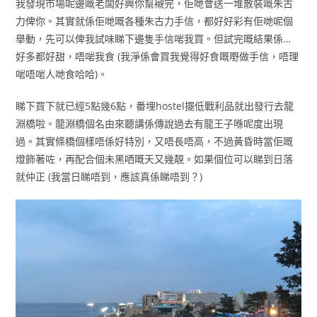
我發現市場呢邊嘅老闆好興你幫襯完，佢哋會送一堆散裝嘅朱古
力俾你。其實就係佢哋嘅各種朱古力手信，都好好彩有佢哋呢個
舉動，先可以俾我試味睇下邊隻手信啱我買。但試完嘅結果係…
好多都好甜，唔啱我食 (我淨係會買我覺得好食嘅嘢做手信，唔理
啱唔啱人哋食哈哈)。
睇下買下就已經5點幾6點，番埋hostel擺低戰利品就出發行去龍
淵橋啦。龍淵橋個名由來聽講係傳說過去有龍王子喺呢度出現
過。其實條橋個樣唔係好特別，又唔長唔高，不過黃昏時當佢嘅
燈飾著咗，再配合個未黑哂嘅天又幾靚。如果個位可以睇到日落
就仲正 (我當日睇唔到，應該真係睇唔到？)