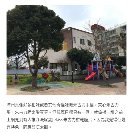
濟州真係好多柑味或者其他奇怪味嘅朱古力手信，夾心朱古力
啦，朱古力脆米啦等等。但我嘅目標只有一個，就係掃一堆之前
上網見到有人推介嘅呢隻Jekiss朱古力柑乾脆片，因為我覺得佢幾
有特色，同應該唔太甜。