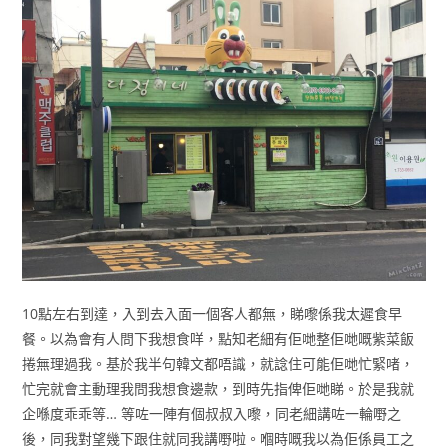
10點左右到達，入到去入面一個客人都無，睇嚟係我太遲食早
餐。以為會有人問下我想食咩，點知老細有佢哋整佢哋嘅紫菜飯
捲無理過我。基於我半句韓文都唔識，就諗住可能佢哋忙緊啫，
忙完就會主動理我問我想食邊款，到時先指俾佢哋睇。於是我就
企喺度乖乖等… 等咗一陣有個叔叔入嚟，同老細講咗一輪嘢之
後，同我對望幾下跟住就同我講嘢啦。嗰時嘅我以為佢係員工之