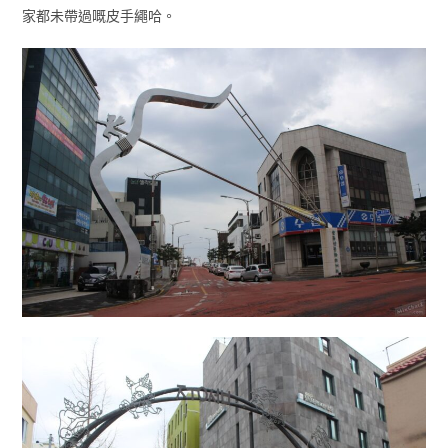
家都未帶過嘅皮手繩哈。