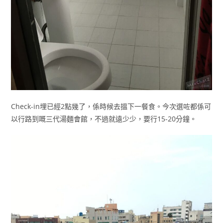
Check-in埋已經2點幾了，係時候去搵下一餐食。今次選咗都係可
以行路到嘅三代湯麵會館，不過就遠少少，要行15-20分鐘。