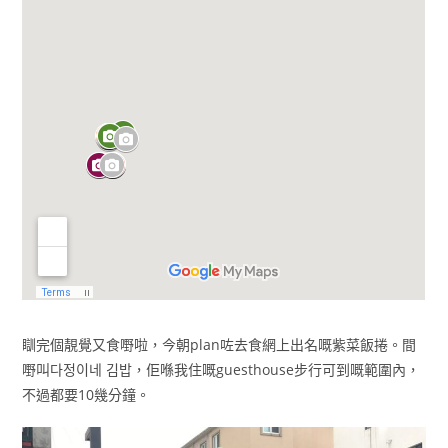
瞓完個靚覺又食嘢啦，今朝plan咗去食網上出名嘅紫菜飯捲。間
嘢叫다정이네 김밥，佢喺我住嘅guesthouse步行可到嘅範圍內，
不過都要10幾分鐘。