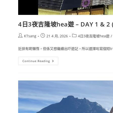
4日3夜吉隆坡hea遊 – DAY 1 & 2 
Post
Post
Post
KTsang
21 4 月, 2026
4日3夜吉隆坡hea遊
/
author:
published:
category:
近排有啲懶惰，但係又想繼續出吓遊記，所以選擇咗寫個短trip.
4
Continue Reading
日
3
夜
吉
隆
坡
Hea
遊
–
DAY
1
&
2
(上)