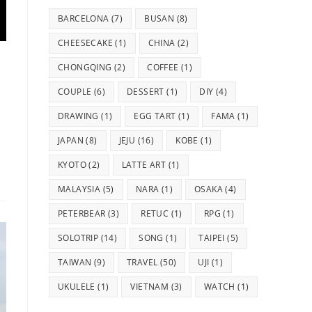
BARCELONA
(7)
BUSAN
(8)
CHEESECAKE
(1)
CHINA
(2)
CHONGQING
(2)
COFFEE
(1)
COUPLE
(6)
DESSERT
(1)
DIY
(4)
DRAWING
(1)
EGG TART
(1)
FAMA
(1)
JAPAN
(8)
JEJU
(16)
KOBE
(1)
KYOTO
(2)
LATTE ART
(1)
MALAYSIA
(5)
NARA
(1)
OSAKA
(4)
PETERBEAR
(3)
RETUC
(1)
RPG
(1)
SOLOTRIP
(14)
SONG
(1)
TAIPEI
(5)
TAIWAN
(9)
TRAVEL
(50)
UJI
(1)
UKULELE
(1)
VIETNAM
(3)
WATCH
(1)