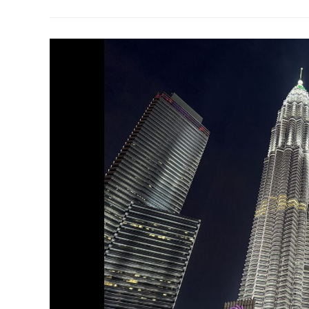
3
夜
吉
隆
坡
Hea
遊
–
DAY
2
(下)
&
3
&
4
(完)