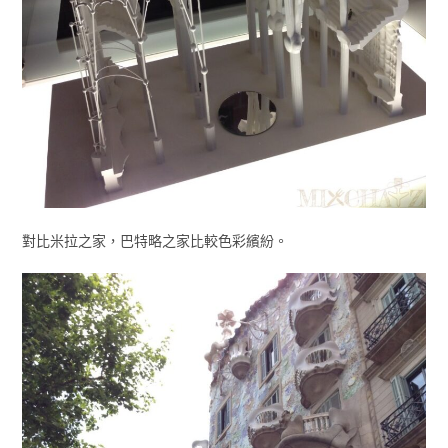
對比米拉之家，巴特略之家比較色彩繽紛。