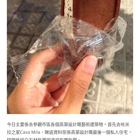
今日主要係去參觀市區各個高第設計嘅藝術建築物。首先去咗米
拉之家Casa Mila，睇返資料佢係高第設計嘅最後一個私人住宅，
特徵係純白石材外牆同波浪形嘅外觀。