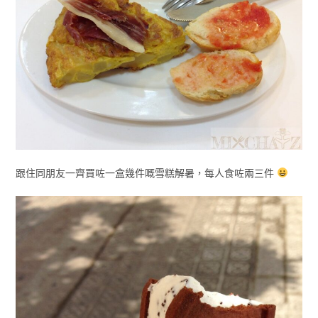
跟住同朋友一齊買咗一盒幾件嘅雪糕解暑，每人食咗兩三件