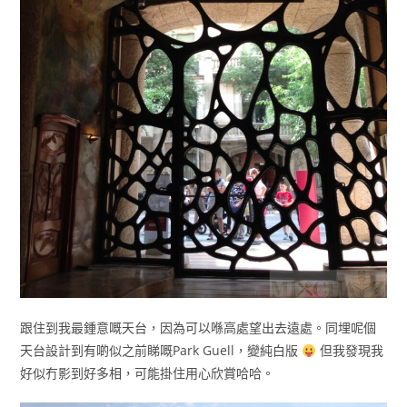
跟住到我最鍾意嘅天台，因為可以喺高處望出去遠處。同埋呢個
天台設計到有啲似之前睇嘅Park Guell，變純白版
但我發現我
好似冇影到好多相，可能掛住用心欣賞哈哈。