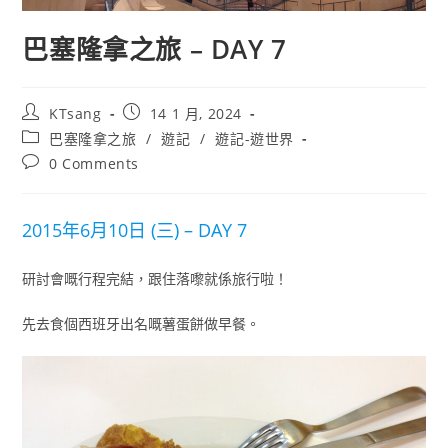
巴塞隆拿之旅 – DAY 7
Post
Post
KTsang
14 1 月, 2024
author:
published:
Post
巴塞隆拿之旅
/
遊記
/
遊記-遊世界
category:
Post
0 Comments
comments:
2015年6月10日 (三) – DAY 7
研討會嘅行程完結，跟住落嚟就係旅行啦！
先去食個西班牙出名嘅薯蛋餅做早餐。