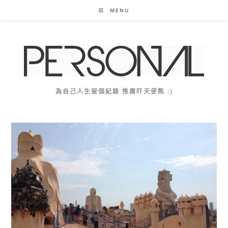
Skip
MENU
to
content
為自己人生留個紀錄 推廣吓天使熊 :)