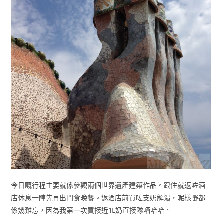
今日嘅行程主要就係參觀兩個世界遺產建築作品。跟住就返咗酒
店休息一陣先再出門食晚餐。返酒店前買咗支奶解渴，呢樣嘢都
係幾難忘，因為我第一次買接近1L奶直接隊哂哈哈。