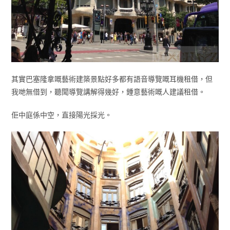
其實巴塞隆拿嘅藝術建築景點好多都有語音導覽嘅耳機租借，但
我哋無借到，聽聞導覽講解得幾好，鍾意藝術嘅人建議租借。
佢中庭係中空，直接陽光採光。