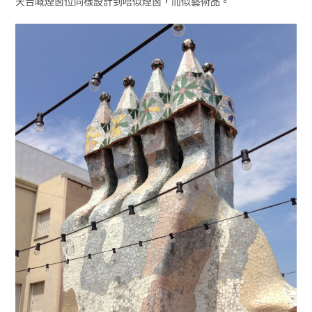
天台嘅煙囪位同樣設計到唔似煙囪，而似藝術品。