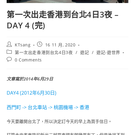
第一次出走香港到台北4日3夜 –
DAY 4 (完)
Post
Post
KTsang
16 11 月, 2020
author:
published:
Post
第一次出走香港到台北4日3夜
/
遊記
/
遊記-遊世界
category:
Post
0 Comments
comments:
文章寫於2014年6月29日
DAY4 (2012年6月30日)
西門町 -> 台北車站 -> 桃園機場 -> 香港
今天要離開台北了，所以決定訂今天的早上為買手信日。
打算去忠孝東路的新光三越買查理布朗雞蛋布丁，但最後找不到