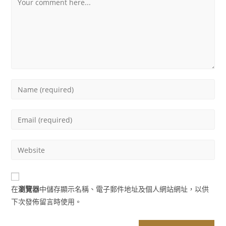
Enter
your
name
Enter
or
your
username
email
Enter
to
address
your
comment
to
website
comment
URL
在
瀏覽器
中儲存顯示名稱、電子郵件地址及個人網站網址，以供
(optional)
下次發佈留言時使用。