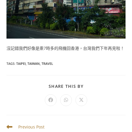
沒記錯我們好像是乘7時多的飛機回香港，台灣我們下年再見啦！
TAGS
:
TAIPEI
,
TAIWAN
,
TRAVEL
SHARE
SHARE THIS BY
THIS
CONTENT
Opens
Opens
Opens
in
in
in
a
a
a
new
new
new
window
window
window
Read
Previous Post