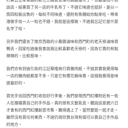
該店，結果買了另一店的牛乳布丁。不過它味道也挺好，是以一
筒四粒裝出售的，每粒不同味道，還附有焦糖給你點來吃。帶來
港做手信一人一粒也不錯，我就是這樣做。不過我忘記它是什麼
名字了哈。
另外我們還去了南京西路的小春園滷味和西門町的老天祿滷味買
鴨舌。回家吃過後我會說我比較喜歡老天祿的，因為它賣的有點
辣辣的，比較惹味。
我們亦有到迪化街的江記華隆商行買豬肉紙，不過其實我覺得每
一店的豬肉紙都差不多。只是它有櫻花蝦味賣，這個我覺得是味
道最好的。
買完手信回西門町收拾好行李後，我們發現西門紅樓附近有一些
人在擺檔賣自己的手作品，真的很有文藝氣息。聽說這是週六日
才會有的西門紅樓創意市集，難得遇上了，當然要逛一逛才走。
雖然沒有買任何東西，不過仍很欣賞台灣有個可以賣自己手作品
的地方。