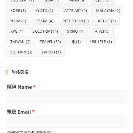
EGG TART
(1)
FAMA
(1)
JAPAN
(8)
JEJU
(16)
KOBE
(1)
KYOTO
(2)
LATTE ART
(1)
MALAYSIA
(5)
NARA
(1)
OSAKA
(4)
PETERBEAR
(3)
RETUC
(1)
RPG
(1)
SOLOTRIP
(14)
SONG
(1)
TAIPEI
(5)
TAIWAN
(9)
TRAVEL
(50)
UJI
(1)
UKULELE
(1)
VIETNAM
(3)
WATCH
(1)
聯絡表格
暱稱 Name
*
電郵 Email
*
(我們會回覆到此填寫電郵)