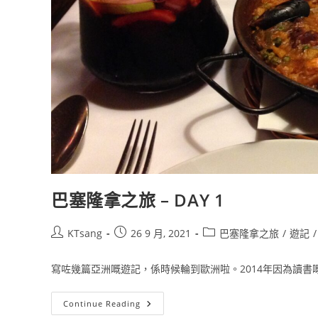
巴塞隆拿之旅 – DAY 1
Post
Post
Post
KTsang
26 9 月, 2021
巴塞隆拿之旅
/
遊記
/
author:
published:
category:
寫咗幾篇亞洲嘅遊記，係時候輪到歐洲啦。2014年因為讀書嘅關
巴
Continue Reading
塞