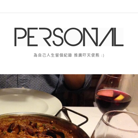
為自己人生留個紀錄 推廣吓天使熊 :)