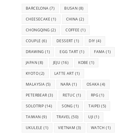
BARCELONA
(7)
BUSAN
(8)
CHEESECAKE
(1)
CHINA
(2)
CHONGQING
(2)
COFFEE
(1)
COUPLE
(6)
DESSERT
(1)
DIY
(4)
DRAWING
(1)
EGG TART
(1)
FAMA
(1)
JAPAN
(8)
JEJU
(16)
KOBE
(1)
KYOTO
(2)
LATTE ART
(1)
MALAYSIA
(5)
NARA
(1)
OSAKA
(4)
PETERBEAR
(3)
RETUC
(1)
RPG
(1)
SOLOTRIP
(14)
SONG
(1)
TAIPEI
(5)
TAIWAN
(9)
TRAVEL
(50)
UJI
(1)
UKULELE
(1)
VIETNAM
(3)
WATCH
(1)